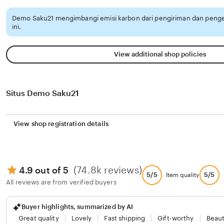
Demo Saku21 mengimbangi emisi karbon dari pengiriman dan pen
ini.
View additional shop policies
Situs Demo Saku21
View shop registration details
(74.8k reviews)
4.9 out of 5
5/5
5/5
Item quality
All reviews are from verified buyers
Buyer highlights, summarized by AI
Great quality
Lovely
Fast shipping
Gift-worthy
Beaut