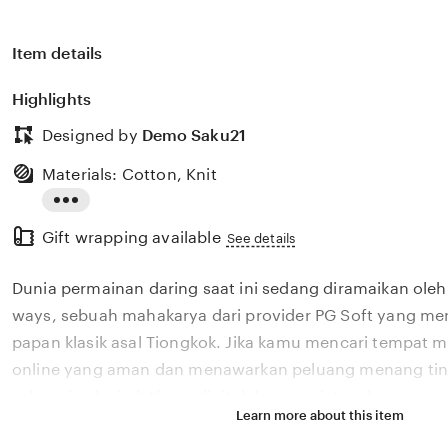
Item details
Highlights
Designed by
Demo Saku21
Materials: Cotton, Knit
Read
Gift wrapping available
the
See details
full
Dunia permainan daring saat ini sedang diramaikan ol
description
ways, sebuah mahakarya dari provider PG Soft yang m
papan klasik asal Tiongkok. Jika kamu mencari tempat
online yang aman dan menawarkan peluang menang ting
sebagai solusi platform digital dengan sistem keamanan
Learn more about this item