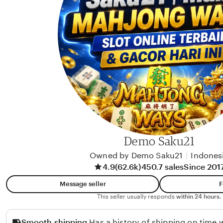
a
a
K
a
y
l
a
Demo Saku21
Owned by Demo Saku21
|
Indones
4.9
(62.6k)
450.7 sales
Since 201
Message seller
F
This seller usually responds
within 24 hours.
Smooth shipping
Has a history of shipping on time w