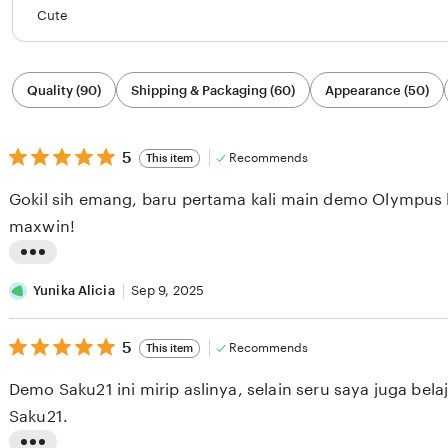
Cute
Filter
Quality (90)
Shipping & Packaging (60)
Appearance (50)
by
category
5
5
Recommends
This item
out
of
Gokil sih emang, baru pertama kali main demo Olympus 
5
stars
maxwin!
L
i
Yunika Alicia
Sep 9, 2025
s
5
t
5
Recommends
This item
out
i
of
Demo Saku21 ini mirip aslinya, selain seru saya juga bel
5
n
stars
Saku21.
g