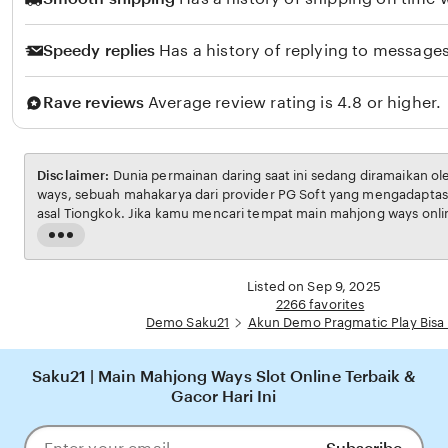
Speedy replies
Has a history of replying to messages
Rave reviews
Average review rating is 4.8 or higher.
Disclaimer:
Dunia permainan daring saat ini sedang diramaikan 
ways, sebuah mahakarya dari provider PG Soft yang mengadaptasi
asal Tiongkok. Jika kamu mencari tempat main mahjong ways onl
menawarkan peluang menang tinggi, Saku21 hadir sebagai solusi p
Read
sistem keamanan mutakhir.
the
full
Listed on Sep 9, 2025
description
2266 favorites
Demo Saku21
Akun Demo Pragmatic Play Bisa
Saku21 | Main Mahjong Ways Slot Online Terbaik &
Gacor Hari Ini