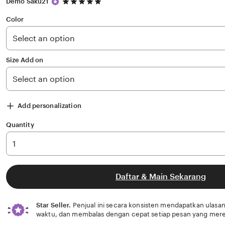
5
Demo Saku21
out
of
Color
5
stars
Size Add on
Add personalization
Quantity
Daftar & Main Sekarang
Star Seller.
Penjual ini secara konsisten mendapatkan ulasan
waktu, dan membalas dengan cepat setiap pesan yang mere