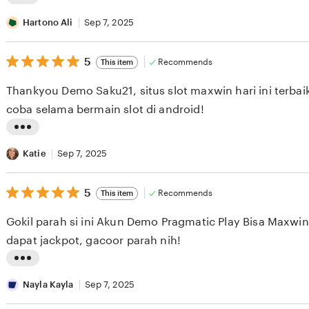
r
L
e
i
Hartono Ali
Sep 7, 2025
v
s
i
5
t
5
Recommends
This item
out
e
i
of
Thankyou Demo Saku21, situs slot maxwin hari ini terba
5
w
n
stars
coba selama bermain slot di android!
b
g
y
r
L
B
e
i
Katie
Sep 7, 2025
a
v
s
y
i
5
t
5
Recommends
This item
out
u
e
i
of
Gokil parah si ini Akun Demo Pragmatic Play Bisa Maxwi
5
H
w
n
stars
dapat jackpot, gacoor parah nih!
a
b
g
n
y
r
L
a
M
e
i
Nayla Kayla
Sep 7, 2025
n
a
v
s