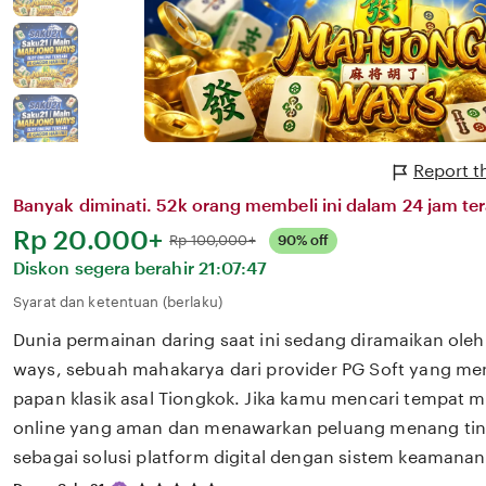
Report t
Banyak diminati. 52k orang membeli ini dalam 24 jam ter
Harga:
Rp 20.000+
Normal:
Rp 100,000+
90% off
Diskon segera berahir
21:07:47
Syarat dan ketentuan (berlaku)
Dunia permainan daring saat ini sedang diramaikan ol
ways, sebuah mahakarya dari provider PG Soft yang m
papan klasik asal Tiongkok. Jika kamu mencari tempat
online yang aman dan menawarkan peluang menang ting
sebagai solusi platform digital dengan sistem keamanan